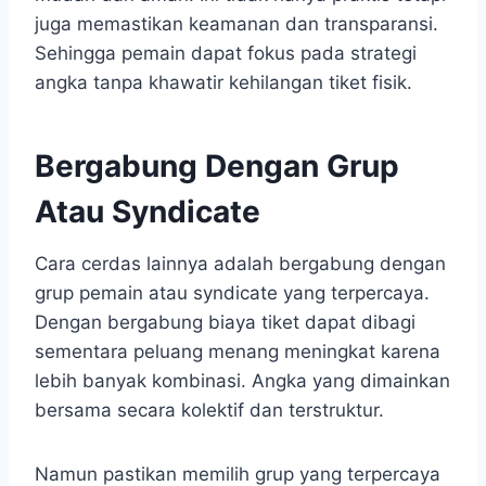
juga memastikan keamanan dan transparansi.
Sehingga pemain dapat fokus pada strategi
angka tanpa khawatir kehilangan tiket fisik.
Bergabung Dengan Grup
Atau Syndicate
Cara cerdas lainnya adalah bergabung dengan
grup pemain atau syndicate yang terpercaya.
Dengan bergabung biaya tiket dapat dibagi
sementara peluang menang meningkat karena
lebih banyak kombinasi. Angka yang dimainkan
bersama secara kolektif dan terstruktur.
Namun pastikan memilih grup yang terpercaya