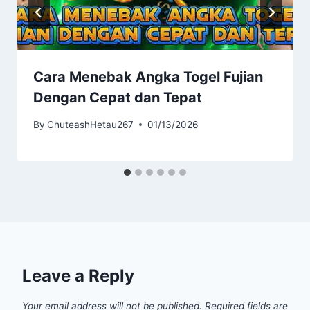
Cara Menebak Angka Togel Fujian
Dengan Cepat dan Tepat
By
ChuteashHetau267
01/13/2026
Leave a Reply
Your email address will not be published.
Required fields are