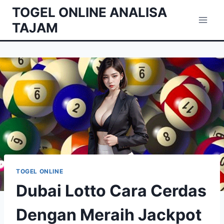
Skip
TOGEL ONLINE ANALISA
to
TAJAM
content
TOGEL ONLINE
Dubai Lotto Cara Cerdas
Dengan Meraih Jackpot