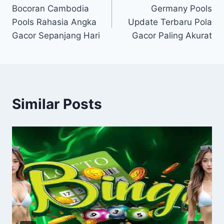
Bocoran Cambodia
Germany Pools
navigation
Pools Rahasia Angka
Update Terbaru Pola
Gacor Sepanjang Hari
Gacor Paling Akurat
Similar Posts