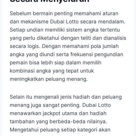
Sebelum bermain penting memahami aturan
dan mekanisme Dubai Lotto secara mendalam.
Setiap undian memiliki sistem angka tertentu
yang perlu diketahui dengan teliti dan dianalisis
secara logis. Dengan memahami pola jumlah
angka yang diundi serta frekuensi pengundian
pemain bisa lebih siap dalam memilih
kombinasi angka yang tepat untuk
meningkatkan peluang menang.
Selain itu mengenali jenis hadiah dan peluang
menang juga sangat penting. Dubai Lotto
menawarkan jackpot utama dan hadiah
tambahan yang berbeda-beda nilainya.
Mengetahui peluang setiap kategori akan