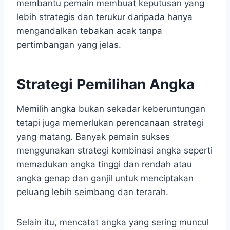
membantu pemain membuat keputusan yang
lebih strategis dan terukur daripada hanya
mengandalkan tebakan acak tanpa
pertimbangan yang jelas.
Strategi Pemilihan Angka
Memilih angka bukan sekadar keberuntungan
tetapi juga memerlukan perencanaan strategi
yang matang. Banyak pemain sukses
menggunakan strategi kombinasi angka seperti
memadukan angka tinggi dan rendah atau
angka genap dan ganjil untuk menciptakan
peluang lebih seimbang dan terarah.
Selain itu, mencatat angka yang sering muncul