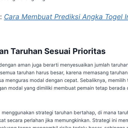
a:
Cara Membuat Prediksi Angka Togel 
n Taruhan Sesuai Prioritas
engan aman juga berarti menyesuaikan jumlah taruhan
k semua taruhan harus besar, karena memasang taruha
isa menguras modal dengan cepat. Sebaliknya, memilih
gan modal yang dimiliki membuat pemain tetap berada
menggunakan strategi taruhan bertahap, di mana taru
kat secara perlahan jika memungkinkan. Strategi ini m
luang tanpa mengambil risiko terlalu besar, sehingga 