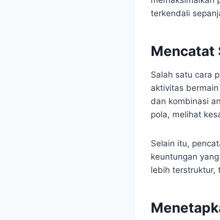
terkendali sepan
Mencatat 
Salah satu cara 
aktivitas bermain
dan kombinasi an
pola, melihat ke
Selain itu, penc
keuntungan yang 
lebih terstruktur
Menetapka