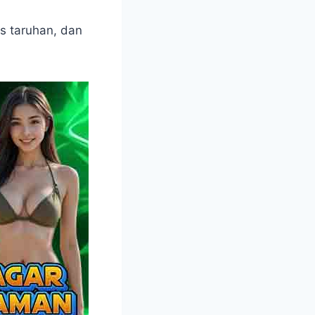
s taruhan, dan