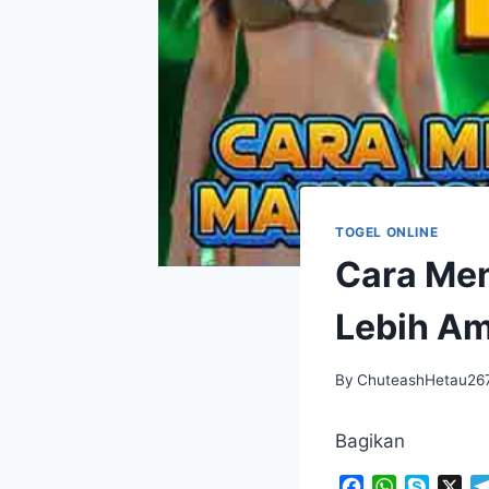
TOGEL ONLINE
Cara Men
Lebih A
By
ChuteashHetau26
Bagikan
F
W
S
X