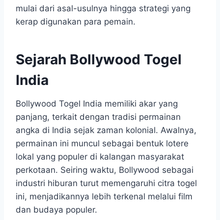
mulai dari asal-usulnya hingga strategi yang
kerap digunakan para pemain.
Sejarah Bollywood Togel
India
Bollywood Togel India memiliki akar yang
panjang, terkait dengan tradisi permainan
angka di India sejak zaman kolonial. Awalnya,
permainan ini muncul sebagai bentuk lotere
lokal yang populer di kalangan masyarakat
perkotaan. Seiring waktu, Bollywood sebagai
industri hiburan turut memengaruhi citra togel
ini, menjadikannya lebih terkenal melalui film
dan budaya populer.