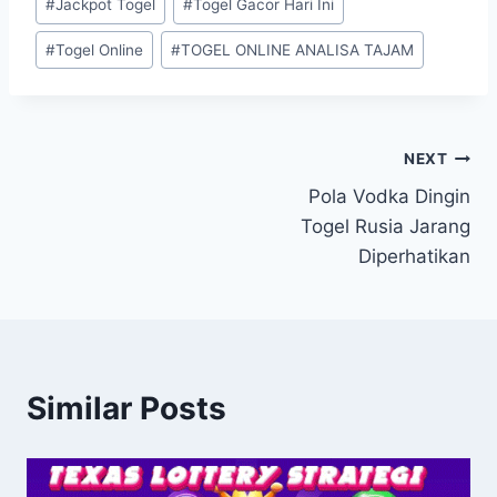
#
Jackpot Togel
#
Togel Gacor Hari Ini
Tags:
#
Togel Online
#
TOGEL ONLINE ANALISA TAJAM
Post
NEXT
Pola Vodka Dingin
navigation
Togel Rusia Jarang
Diperhatikan
Similar Posts