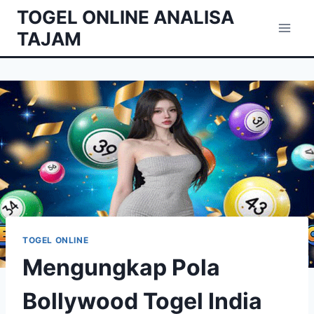
Skip
TOGEL ONLINE ANALISA
to
TAJAM
content
TOGEL ONLINE
Mengungkap Pola
Bollywood Togel India