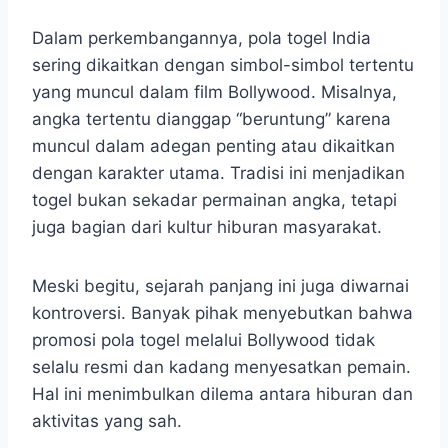
Dalam perkembangannya, pola togel India
sering dikaitkan dengan simbol-simbol tertentu
yang muncul dalam film Bollywood. Misalnya,
angka tertentu dianggap “beruntung” karena
muncul dalam adegan penting atau dikaitkan
dengan karakter utama. Tradisi ini menjadikan
togel bukan sekadar permainan angka, tetapi
juga bagian dari kultur hiburan masyarakat.
Meski begitu, sejarah panjang ini juga diwarnai
kontroversi. Banyak pihak menyebutkan bahwa
promosi pola togel melalui Bollywood tidak
selalu resmi dan kadang menyesatkan pemain.
Hal ini menimbulkan dilema antara hiburan dan
aktivitas yang sah.