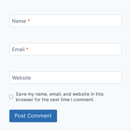
Name
*
Email
*
Website
Save my name, email, and website in this
browser for the next time I comment.