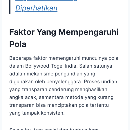
Diperhatikan
Faktor Yang Mempengaruhi
Pola
Beberapa faktor memengaruhi munculnya pola
dalam Bollywood Togel India. Salah satunya
adalah mekanisme pengundian yang
digunakan oleh penyelenggara. Proses undian
yang transparan cenderung menghasilkan
angka acak, sementara metode yang kurang
transparan bisa menciptakan pola tertentu
yang tampak konsisten.
Selain itu, tren sosial dan budaya juga