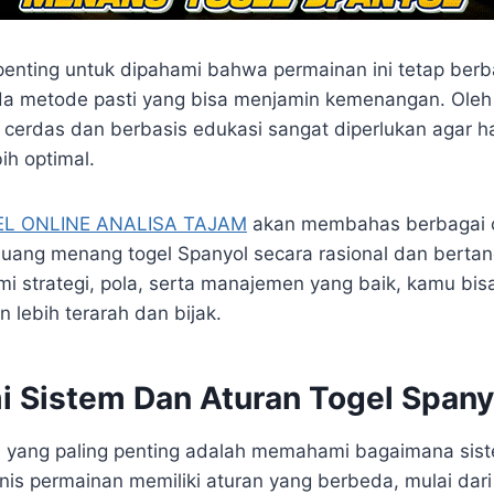
penting untuk dipahami bahwa permainan ini tetap berb
da metode pasti yang bisa menjamin kemenangan. Oleh 
cerdas dan berbasis edukasi sangat diperlukan agar ha
ih optimal.
L ONLINE ANALISA TAJAM
akan membahas berbagai ca
uang menang togel Spanyol secara rasional dan berta
strategi, pola, serta manajemen yang baik, kamu bis
 lebih terarah dan bijak.
Sistem Dan Aturan Togel Spany
 yang paling penting adalah memahami bagaimana sist
enis permainan memiliki aturan yang berbeda, mulai dar