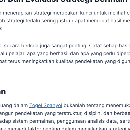
m menerapkan strategi merupakan kunci untuk melihat ef
strategi terlalu sering justru dapat membuat hasil men
s.
asi secara berkala juga sangat penting. Catat setiap hasil
alu pelajari apa yang berhasil dan apa yang perlu diper
apat terus meningkatkan kualitas pendekatan yang digu
an
luang dalam
Togel Spanyol
bukanlah tentang menemukan
gun pendekatan yang terstruktur, disiplin, dan berbas
ap sistem permainan, penggunaan analisis data, sert
k menjadi faktor penting dalam menjalankan strategi ya