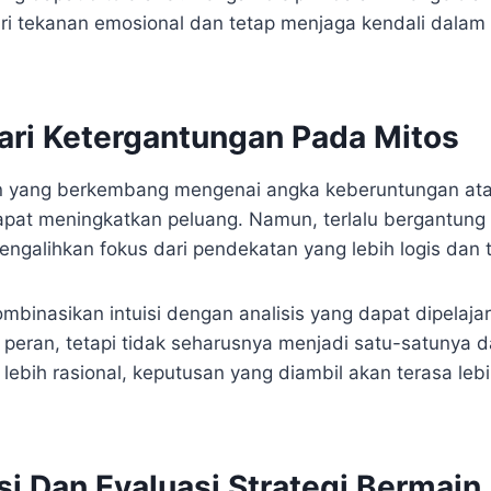
i tekanan emosional dan tetap menjaga kendali dalam 
ri Ketergantungan Pada Mitos
 yang berkembang mengenai angka keberuntungan atau 
pat meningkatkan peluang. Namun, terlalu bergantung 
ngalihkan fokus dari pendekatan yang lebih logis dan t
mbinasikan intuisi dengan analisis yang dapat dipelaja
peran, tetapi tidak seharusnya menjadi satu-satunya 
lebih rasional, keputusan yang diambil akan terasa le
si Dan Evaluasi Strategi Bermain