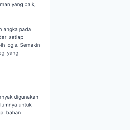
aman yang baik,
.
an angka pada
ari setiap
h logis. Semakin
egi yang
banyak digunakan
elumnya untuk
gai bahan