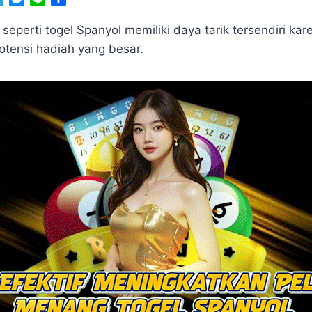
e
e
i
h
l
s
n
a
eperti togel Spanyol memiliki daya tarik tersendiri ka
e
s
e
r
otensi hadiah yang besar.
g
e
e
r
n
a
g
m
e
r