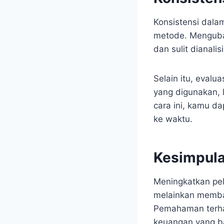
Konsistensi dala
metode. Mengubah 
dan sulit dianalisi
Selain itu, evalu
yang digunakan, l
cara ini, kamu d
ke waktu.
Kesimpul
Meningkatkan pe
melainkan memban
Pemahaman terhad
keuangan yang bai