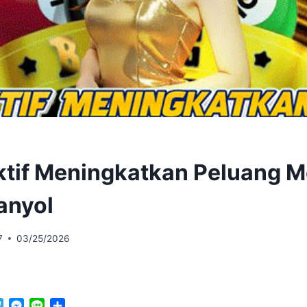
ktif Meningkatkan Peluang 
anyol
7
03/25/2026
T
M
L
S