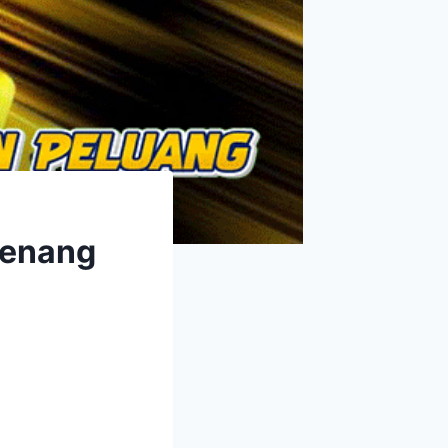
Menang