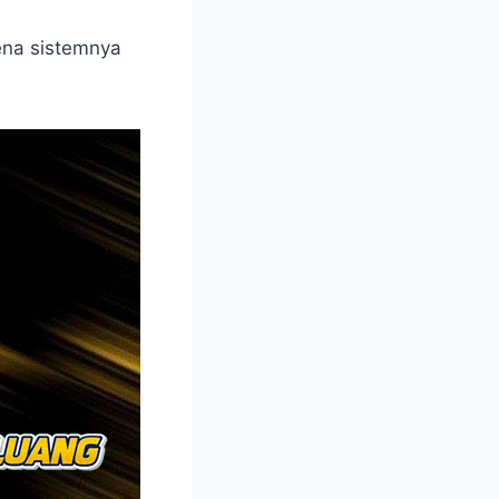
rena sistemnya