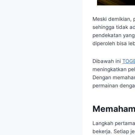
Meski demikian, 
sehingga tidak a
pendekatan yang 
diperoleh bisa leb
Dibawah ini
TOGE
meningkatkan pel
Dengan memahami 
permainan dengan
Memahami 
Langkah pertama
bekerja. Setiap j