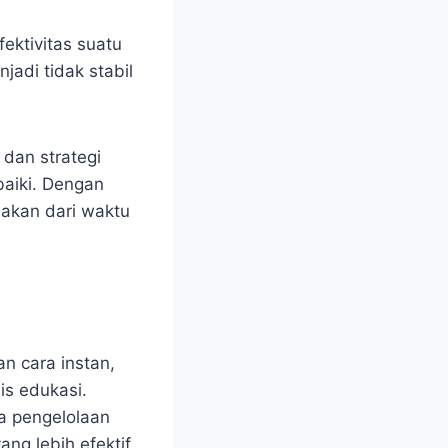
ektivitas suatu
jadi tidak stabil
 dan strategi
baiki. Dengan
nakan dari waktu
 cara instan,
is edukasi.
a pengelolaan
ng lebih efektif.