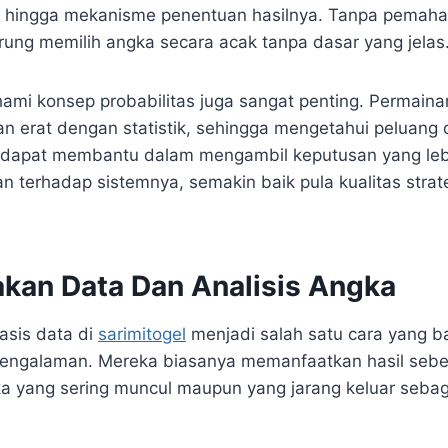
ih hingga mekanisme penentuan hasilnya. Tanpa pemah
ung memilih angka secara acak tanpa dasar yang jelas
hami konsep probabilitas juga sangat penting. Permain
n erat dengan statistik, sehingga mengetahui peluang d
 dapat membantu dalam mengambil keputusan yang lebi
terhadap sistemnya, semakin baik pula kualitas strat
an Data Dan Analisis Angka
asis data
di
sarimitogel
menjadi salah satu cara yang 
pengalaman. Mereka biasanya memanfaatkan hasil seb
ka yang sering muncul maupun yang jarang keluar seba