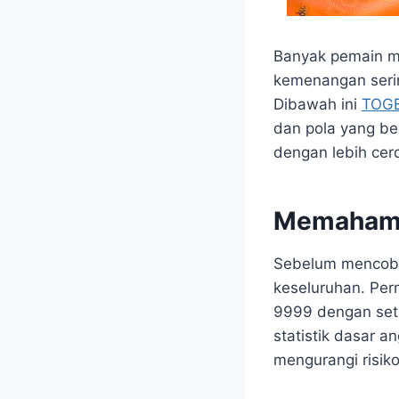
Banyak pemain me
kemenangan serin
Dibawah ini
TOGE
dan pola yang b
dengan lebih cer
Memahami
Sebelum mencoba
keseluruhan. Per
9999 dengan seti
statistik dasar 
mengurangi risiko