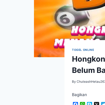
TOGEL ONLINE
Hongkon
Belum B
By
ChuteashHetau26
Bagikan
F
W
S
X