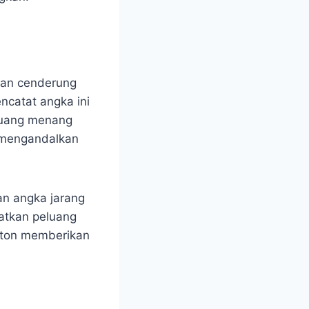
 dan cenderung
ncatat angka ini
eluang menang
a mengandalkan
an angka jarang
aatkan peluang
noton memberikan