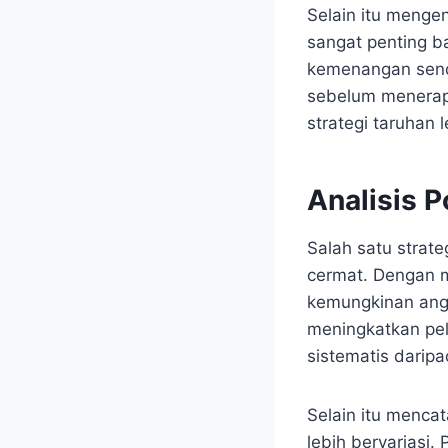
Selain itu mengen
sangat penting b
kemenangan send
sebelum menerapk
strategi taruhan l
Analisis 
Salah satu strate
cermat. Dengan 
kemungkinan ang
meningkatkan pe
sistematis darip
Selain itu mencat
lebih bervariasi.