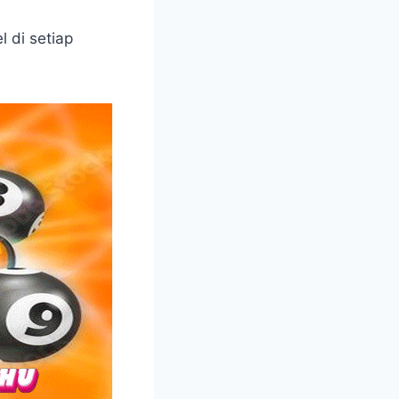
 di setiap