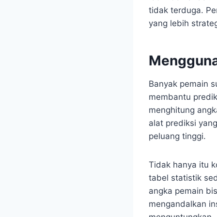
tidak terduga. P
yang lebih strat
Menggunak
Banyak pemain s
membantu predik
menghitung angka
alat prediksi ya
peluang tinggi.
Tidak hanya itu 
tabel statistik 
angka pemain bis
mengandalkan ins
menguntungkan.