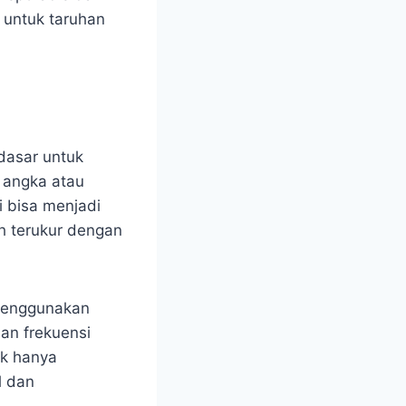
 untuk taruhan
dasar untuk
 angka atau
i bisa menjadi
h terukur dengan
 menggunakan
an frekuensi
ak hanya
l dan