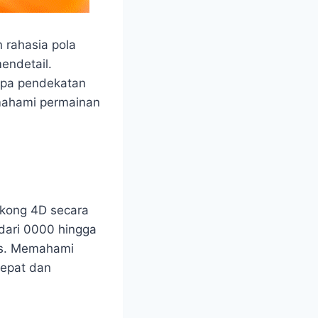
 rahasia pola
endetail.
apa pendekatan
mahami permainan
kong 4D secara
dari 0000 hingga
sis. Memahami
tepat dan