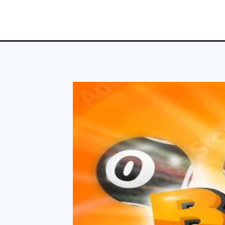
Skip
to
content