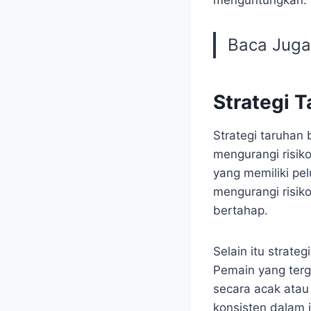
Baca Jug
Strategi 
Strategi taruhan
mengurangi risik
yang memiliki pe
mengurangi risik
bertahap.
Selain itu strate
Pemain yang ter
secara acak atau
konsisten dalam 