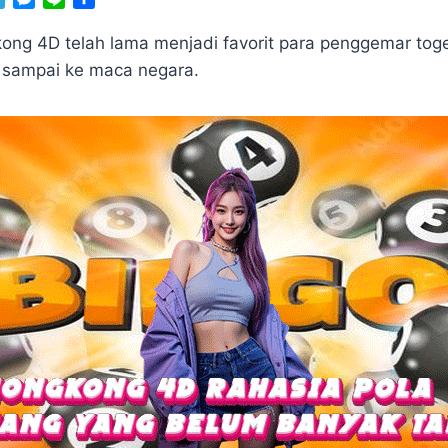
e
e
i
h
l
s
n
a
ng 4D telah lama menjadi favorit para penggemar togel
e
s
e
r
 sampai ke maca negara.
g
e
e
r
n
a
g
m
e
r