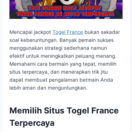
Mencapai jackpot
Togel France
bukan sekadar
soal keberuntungan. Banyak pemain sukses
menggunakan strategi sederhana namun
efektif untuk meningkatkan peluang menang.
Memahami cara bermain yang tepat, memilih
situs terpercaya, dan menerapkan trik jitu
dapat membuat pengalaman bermain Anda
lebih aman dan menguntungkan.
Memilih Situs Togel France
Terpercaya