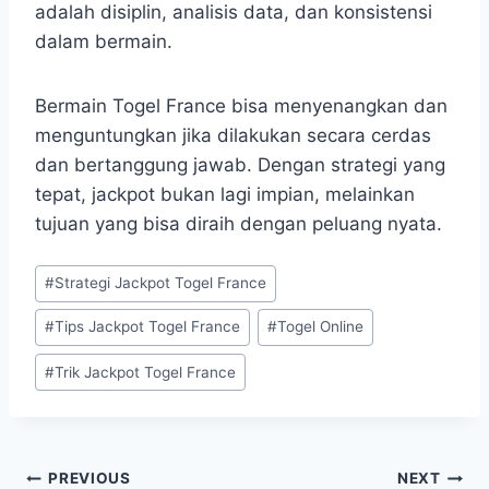
adalah disiplin, analisis data, dan konsistensi
dalam bermain.
Bermain Togel France bisa menyenangkan dan
menguntungkan jika dilakukan secara cerdas
dan bertanggung jawab. Dengan strategi yang
tepat, jackpot bukan lagi impian, melainkan
tujuan yang bisa diraih dengan peluang nyata.
Post
#
Strategi Jackpot Togel France
Tags:
#
Tips Jackpot Togel France
#
Togel Online
#
Trik Jackpot Togel France
Post
PREVIOUS
NEXT