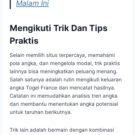
Malam Ini
Mengikuti Trik Dan Tips
Praktis
Selain memilih situs terpercaya, memahami
pola angka, dan mengelola modal, trik praktis
lainnya bisa meningkatkan peluang menang.
Salah satunya adalah rutin mengikuti keluaran
angka Togel France dan mencatat hasilnya.
Catatan ini memudahkan analisis tren angka
dan membantu menentukan angka potensial
untuk taruhan berikutnya.
Trik lain adalah bermain dengan kombinasi