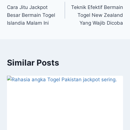
Cara Jitu Jackpot
Teknik Efektif Bermain
navigation
Besar Bermain Togel
Togel New Zealand
Islandia Malam Ini
Yang Wajib Dicoba
Similar Posts