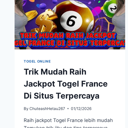
TOGEL ONLINE
Trik Mudah Raih
Jackpot Togel France
Di Situs Terpercaya
By
ChuteashHetau267
01/12/2026
Raih jackpot Togel France lebih mudah
Temukan trik jitu dan tips terpercaya