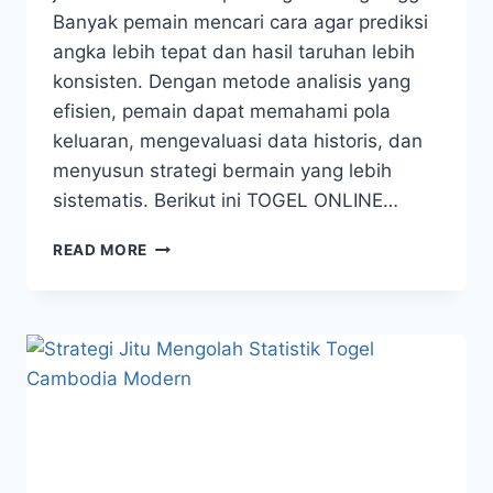
Banyak pemain mencari cara agar prediksi
angka lebih tepat dan hasil taruhan lebih
konsisten. Dengan metode analisis yang
efisien, pemain dapat memahami pola
keluaran, mengevaluasi data historis, dan
menyusun strategi bermain yang lebih
sistematis. Berikut ini TOGEL ONLINE…
CARA
READ MORE
EFISIEN
MENGANALISA
ANGKA
TOGEL
THAILAND
SECARA
KONSISTEN