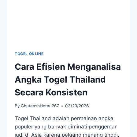
TOGEL ONLINE
Cara Efisien Menganalisa
Angka Togel Thailand
Secara Konsisten
By
ChuteashHetau267
03/29/2026
Togel Thailand adalah permainan angka
populer yang banyak diminati penggemar
judi di Asia karena peluang menang tinggi.