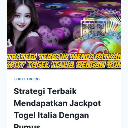
FREKUENSI
ANGKA
TOGEL ONLINE
Strategi Terbaik
Mendapatkan Jackpot
Togel Italia Dengan
Rumus