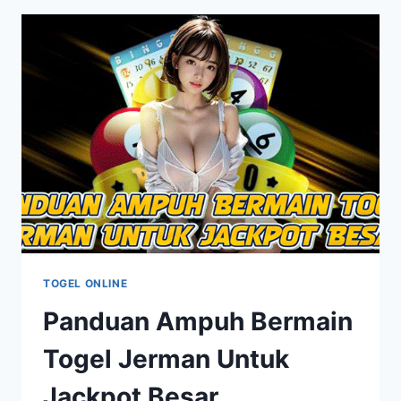
DENGAN
STRATEGI
ANGKA
AKURAT
TOGEL ONLINE
Panduan Ampuh Bermain
Togel Jerman Untuk
Jackpot Besar