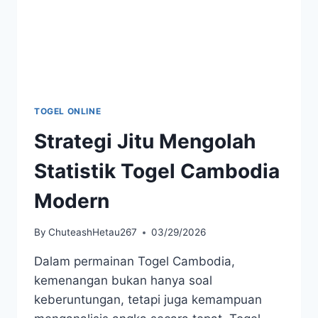
TOGEL ONLINE
Strategi Jitu Mengolah
Statistik Togel Cambodia
Modern
By
ChuteashHetau267
03/29/2026
Dalam permainan Togel Cambodia,
kemenangan bukan hanya soal
keberuntungan, tetapi juga kemampuan