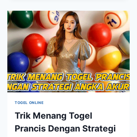
BERMAIN
TOGEL
OHIO
DENGAN
RUMUS
ANGKA
TOGEL ONLINE
Trik Menang Togel
Prancis Dengan Strategi