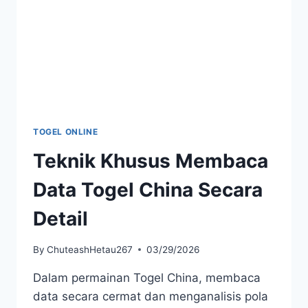
TOGEL ONLINE
Teknik Khusus Membaca
Data Togel China Secara
Detail
By
ChuteashHetau267
03/29/2026
Dalam permainan Togel China, membaca
data secara cermat dan menganalisis pola