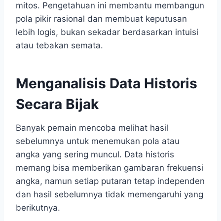
mitos. Pengetahuan ini membantu membangun
pola pikir rasional dan membuat keputusan
lebih logis, bukan sekadar berdasarkan intuisi
atau tebakan semata.
Menganalisis Data Historis
Secara Bijak
Banyak pemain mencoba melihat hasil
sebelumnya untuk menemukan pola atau
angka yang sering muncul. Data historis
memang bisa memberikan gambaran frekuensi
angka, namun setiap putaran tetap independen
dan hasil sebelumnya tidak memengaruhi yang
berikutnya.