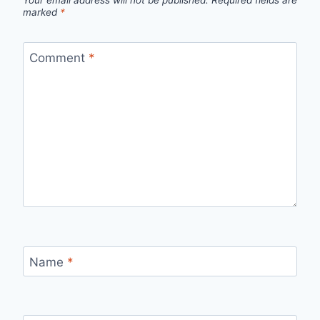
Your email address will not be published.
Required fields are
marked
*
Comment
*
Name
*