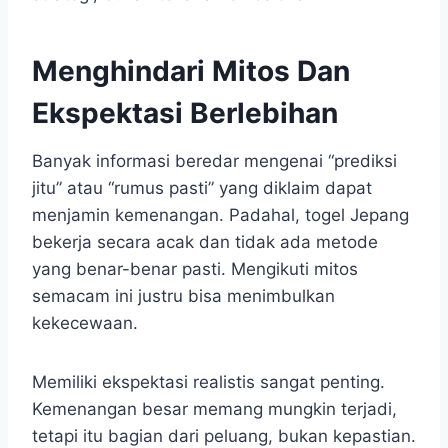
Menghindari Mitos Dan
Ekspektasi Berlebihan
Banyak informasi beredar mengenai “prediksi
jitu” atau “rumus pasti” yang diklaim dapat
menjamin kemenangan. Padahal, togel Jepang
bekerja secara acak dan tidak ada metode
yang benar-benar pasti. Mengikuti mitos
semacam ini justru bisa menimbulkan
kekecewaan.
Memiliki ekspektasi realistis sangat penting.
Kemenangan besar memang mungkin terjadi,
tetapi itu bagian dari peluang, bukan kepastian.