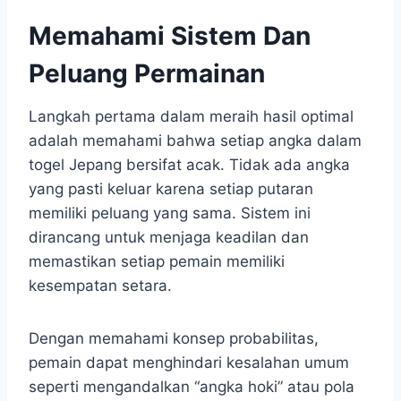
Memahami Sistem Dan
Peluang Permainan
Langkah pertama dalam meraih hasil optimal
adalah memahami bahwa setiap angka dalam
togel Jepang bersifat acak. Tidak ada angka
yang pasti keluar karena setiap putaran
memiliki peluang yang sama. Sistem ini
dirancang untuk menjaga keadilan dan
memastikan setiap pemain memiliki
kesempatan setara.
Dengan memahami konsep probabilitas,
pemain dapat menghindari kesalahan umum
seperti mengandalkan “angka hoki” atau pola