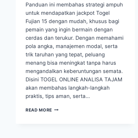
Panduan ini membahas strategi ampuh
untuk mendapatkan jackpot Togel
Fujian 15 dengan mudah, khusus bagi
pemain yang ingin bermain dengan
cerdas dan terukur. Dengan memahami
pola angka, manajemen modal, serta
trik taruhan yang tepat, peluang
menang bisa meningkat tanpa harus
mengandalkan keberuntungan semata.
Disini TOGEL ONLINE ANALISA TAJAM
akan membahas langkah-langkah
praktis, tips aman, serta…
BOCORAN
READ MORE
STRATEGI
DAPATKAN
JACKPOT
TOGEL