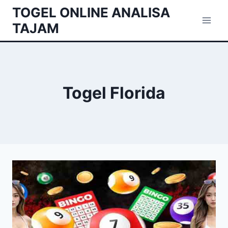
Skip
TOGEL ONLINE ANALISA
to
TAJAM
content
Togel Florida