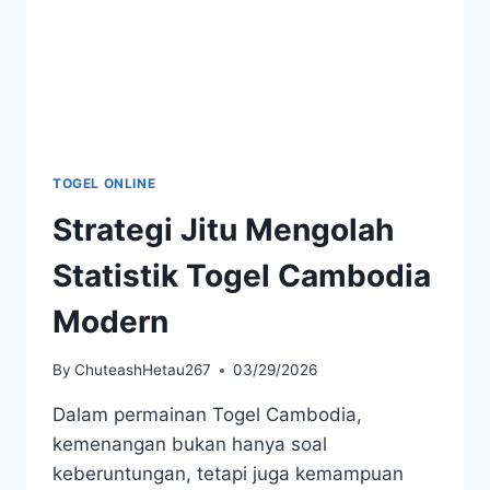
TOGEL ONLINE
Strategi Jitu Mengolah
Statistik Togel Cambodia
Modern
By
ChuteashHetau267
03/29/2026
Dalam permainan Togel Cambodia,
kemenangan bukan hanya soal
keberuntungan, tetapi juga kemampuan